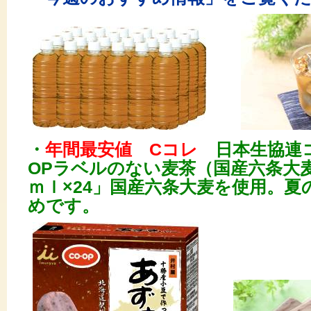
・
年間最安値 Cコレ
日本生協連コ
OPラベルのない麦茶（国産六条大麦
ｍｌ×24」
国産六条大麦を使用。夏
めです。