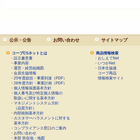
公示・公告
お問い合わせ
サイトマップ
コープCSネットとは
商品情報検索
・
設立趣意書
・
おしえてNet
・
事業内容
・
いつかNet
・
運営・経営組織図
・
日本生協連
・
会員生協情報
コープ商品
・
25年度総括・事業到達（PDF）
情報検索サイト
・
26年度方針・事業計画（PDF）
・
個人情報保護基本方針
・
個人番号及び特定個人情報の
取扱いに関する基本方針
・
マネジメントシステム方針
（品質方針）
・
内部統制基本方針
・
カスタマーハラスメントに対する
基本方針
・
コンプライアンス窓口のご案内
・
お問い合わせ
・
本部 所在地・地図