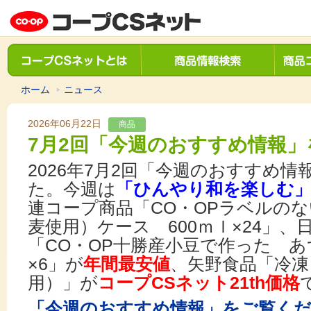
ホーム
ニュース
2026年06月22日
商品
7月2回「今週のおすすめ情報」
2026年7月2回「今週のおすすめ
た。今週は
「ひんやり和を楽しむ
連コープ商品「CO・OPラベルの
麦使用）ケース 600ｍｌ×24」
「CO・OP十勝産小豆で作った あ
×6」が
年間最安値
、矢野食品「冷凍
用）」が
コープCSネット21th価格
「今週のおすすめ情報」をご覧く