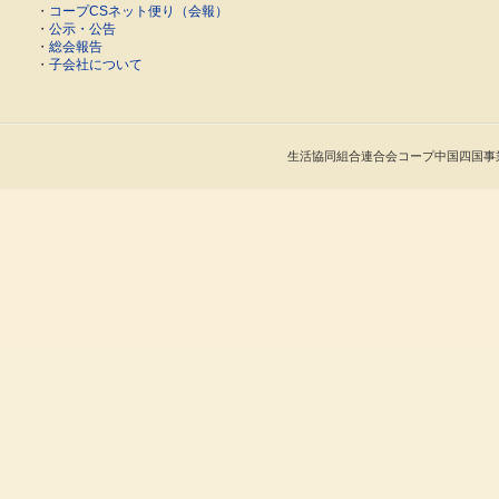
・
コープCSネット便り（会報）
・
公示・公告
・
総会報告
・
子会社について
生活協同組合連合会コープ中国四国事業連合 Cop