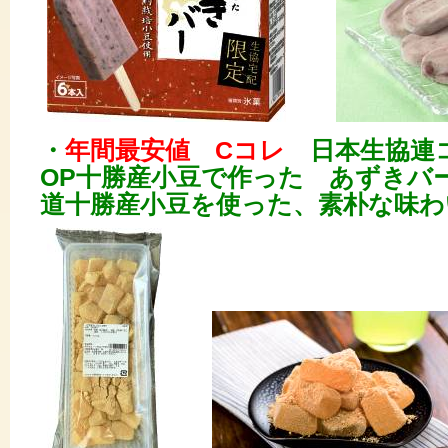
・
年間最安値 Cコレ
日本生協連コ
OP十勝産小豆で作った あずきバー
道十勝産小豆を使った、素朴な味わ