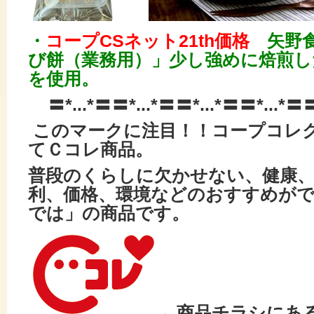
・
コープCSネット21th価格
矢野食
び餅（業務用）」少し強めに焙煎し
を使用。
〓*...*〓〓*...*〓〓*...*〓〓*...*〓
このマークに注目！！コープコレ
てＣコレ商品。
普段のくらしに欠かせない、健康
利、価格、環境などの
おすすめが
では」の商品です。
←商品チラシにあ