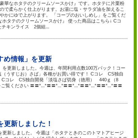
豪華なホタテのクリームソースかけ』です。ホタテに片栗粉
ので柔らかく仕上がります。お湯に塩・サラダ油を加えるこ
やかにゆで上がります。 「コープのおいしめし」をご覧くだ
ホタテのクリームソースかけ』 使った商品はこちら↓ Cコ
チキンライス 2個組...
すすめ情報」を更新
」を更新しました。今週は、年間利用点数100万パック！コー
塩（うすじお）さば」各種がお買い得です！ Cコレ CS独自
 Cコレ CS独自開発「淡塩さば切身（徳用） 440ｇ（8
い 〓〓*...*〓〓*...*〓〓*...*〓〓*...*〓〓*...*〓〓
を更新しました！
」を更新しました。 今週は「ホタテときのこのトマトアヒージ