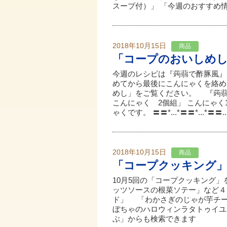
スープ付）」 「今週のおすすめ情報
2018年10月15日
商品
「コープのおいしめ
今週のレシピは『蒟蒻で酢豚風』
めてから最後にこんにゃくを絡め
めし」をご覧ください。 『蒟蒻で
こんにゃく 2個組」 こんにゃ
ゃくです。 〓〓*...*〓〓*...*〓〓..
2018年10月15日
商品
「コープクッキング
10月5回の「コープクッキング
ッツソースの根菜ソテー」など
ド」 「わかさぎのじゃが芋チ
ぼちゃのハロウィンラタトゥイユ
ぶ」からも検索できます