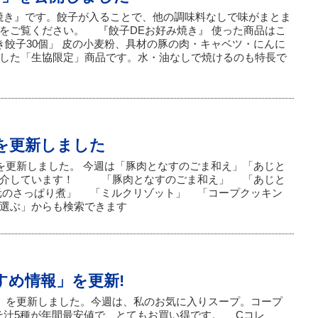
焼き』です。餃子が入ることで、他の調味料なしで味がまとま
をご覧ください。 『餃子DEお好み焼き』 使った商品はこ
き餃子30個」 皮の小麦粉、具材の豚の肉・キャベツ・にんに
した「生協限定」商品です。水・油なしで焼けるのも特長で
を更新しました
」を更新しました。 今週は「豚肉となすのごま和え」「あじと
紹介しています！ 「豚肉となすのごま和え」 「あじと
元のさっぱり煮」 「ミルクリゾット」 「コープクッキン
選ぶ」からも検索できます
すめ情報」を更新!
報」を更新しました。今週は、私のお気に入りスープ。コープ
そ汁5種が年間最安値で、とてもお買い得です。 Cコレ