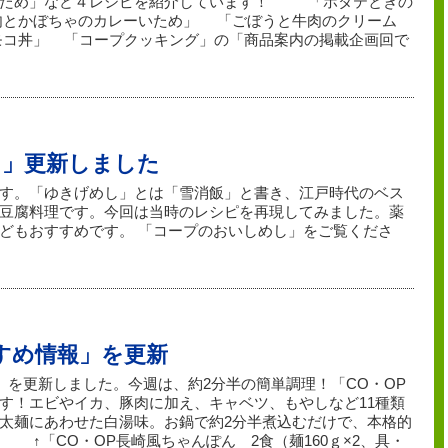
いため」など４レシピを紹介しています！ 「ホタテときの
肉とかぼちゃのカレーいため」 「ごぼうと牛肉のクリーム
モコ丼」 「コープクッキング」の「商品案内の掲載企画回で
し」更新しました
す。「ゆきげめし」とは「雪消飯」と書き、江戸時代のベス
豆腐料理です。今回は当時のレシピを再現してみました。薬
どもおすすめです。 「コープのおいしめし」をご覧くださ
すすめ情報」を更新
」を更新しました。今週は、約2分半の簡単調理！「CO・OP
す！エビやイカ、豚肉に加え、キャベツ、もやしなど11種類
太麺にあわせた白湯味。お鍋で約2分半煮込むだけで、本格的
↑「CO・OP長崎風ちゃんぽん 2食（麺160ｇ×2、具・