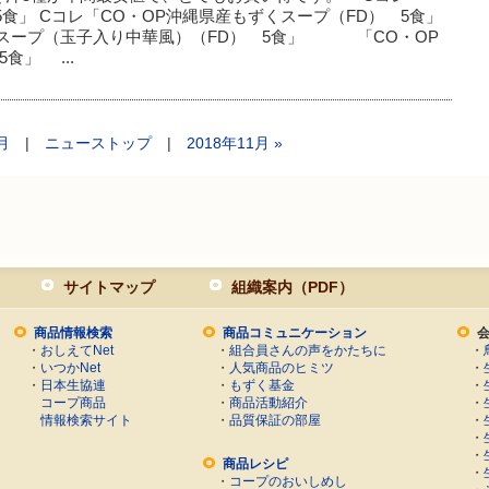
5食」 Cコレ「CO・OP沖縄県産もずくスープ（FD） 5食」
いスープ（玉子入り中華風）（FD） 5食」 「CO・OP
食」 ...
9月
|
ニューストップ
|
2018年11月 »
サイトマップ
組織案内（PDF）
商品情報検索
商品コミュニケーション
・
おしえてNet
・
組合員さんの声をかたちに
・
・
いつかNet
・
人気商品のヒミツ
・
・
日本生協連
・
もずく基金
・
コープ商品
・
商品活動紹介
・
情報検索サイト
・
品質保証の部屋
・
・
・
商品レシピ
・
・
コープのおいしめし