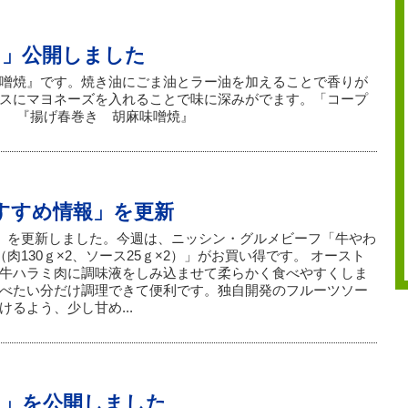
し」公開しました
噌焼』です。焼き油にごま油とラー油を加えることで香りが
スにマヨネーズを入れることで味に深みがでます。「コープ
。 『揚げ春巻き 胡麻味噌焼』
おすすめ情報」を更新
報」を更新しました。今週は、ニッシン・グルメビーフ「牛やわ
肉130ｇ×2、ソース25ｇ×2）」がお買い得です。 オースト
牛ハラミ肉に調味液をしみ込ませて柔らかく食べやすくしま
べたい分だけ調理できて便利です。独自開発のフルーツソー
るよう、少し甘め...
し」を公開しました