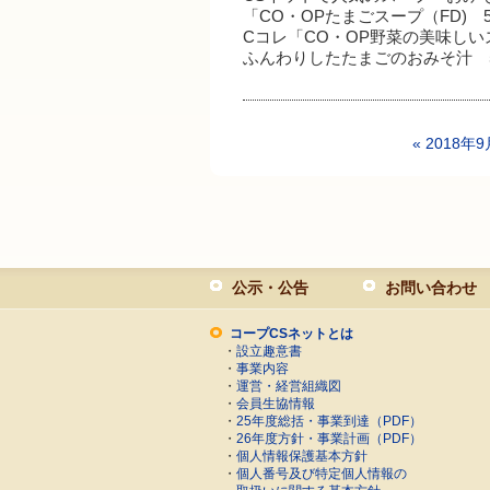
「CO・OPたまごスープ（FD) 
Cコレ「CO・OP野菜の美味し
ふんわりしたたまごのおみそ汁 5
« 2018年
公示・公告
お問い合わせ
コープCSネットとは
・
設立趣意書
・
事業内容
・
運営・経営組織図
・
会員生協情報
・
25年度総括・事業到達（PDF）
・
26年度方針・事業計画（PDF）
・
個人情報保護基本方針
・
個人番号及び特定個人情報の