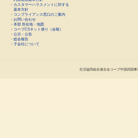
・
カスタマーハラスメントに対する
基本方針
・
コンプライアンス窓口のご案内
・
お問い合わせ
・
本部 所在地・地図
・
コープCSネット便り（会報）
・
公示・公告
・
総会報告
・
子会社について
生活協同組合連合会コープ中国四国事業連合 Cop