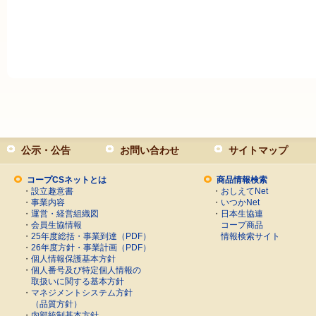
公示・公告
お問い合わせ
サイトマップ
コープCSネットとは
商品情報検索
・
設立趣意書
・
おしえてNet
・
事業内容
・
いつかNet
・
運営・経営組織図
・
日本生協連
・
会員生協情報
コープ商品
・
25年度総括・事業到達（PDF）
情報検索サイト
・
26年度方針・事業計画（PDF）
・
個人情報保護基本方針
・
個人番号及び特定個人情報の
取扱いに関する基本方針
・
マネジメントシステム方針
（品質方針）
・
内部統制基本方針