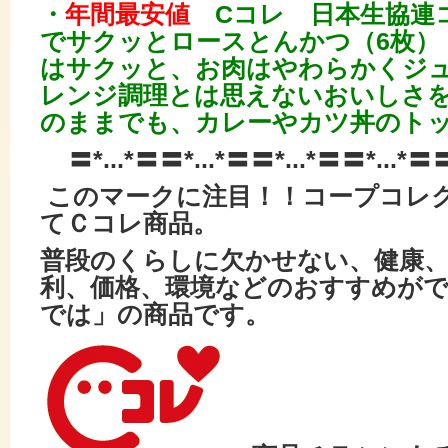
・
年間最安値
Cコレ 日本生協連
でサクッとロースとんかつ（6枚） 
はサクッと、お肉はやわらかくジ
レンジ調理とは思えないおいしさ
のままでも、カレーやカツ丼のト
〓*...*〓〓*...*〓〓*...*〓〓*...*〓
このマークに注目！！コープコレ
てＣコレ商品。
普段のくらしに欠かせない、健康
利、価格、環境などの
おすすめが
では」の商品です。