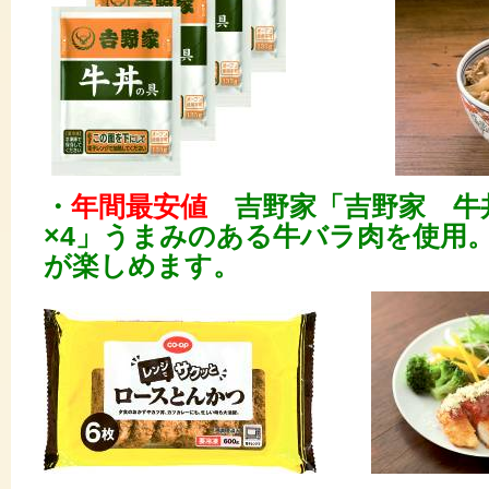
・
年間最安値
吉野家「吉野家 牛丼
×4」うまみのある牛バラ肉を使用
が楽しめます。