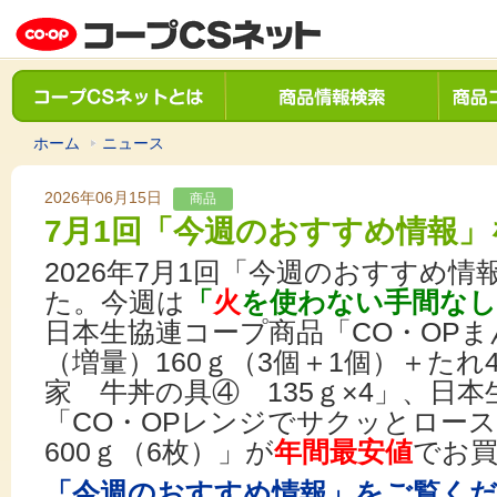
ホーム
ニュース
2026年06月15日
商品
7月1回「今週のおすすめ情報」
2026年7月1回「今週のおすすめ
た。今週は
「
火
を使わない手間な
日本生協連コープ商品「CO・OP
（増量）160ｇ（3個＋1個）＋た
家 牛丼の具④ 135ｇ×4」、日
「CO・OPレンジでサクッとロー
600ｇ（6枚）」が
年間最安値
でお
「今週のおすすめ情報」をご覧く