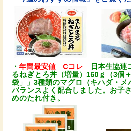
・
年間最安値 Cコレ
日本生協連コ
るねぎとろ丼（増量）160ｇ（3個＋
袋」」3種類のマグロ（キハダ・メ
バランスよく配合しました。お子
めのたれ付き。