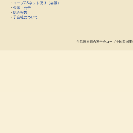
・
コープCSネット便り（会報）
・
公示・公告
・
総会報告
・
子会社について
生活協同組合連合会コープ中国四国事業連合 Cop