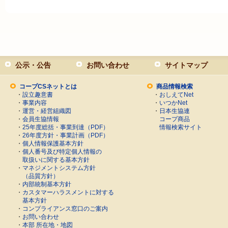
公示・公告
お問い合わせ
サイトマップ
コープCSネットとは
商品情報検索
・
設立趣意書
・
おしえてNet
・
事業内容
・
いつかNet
・
運営・経営組織図
・
日本生協連
・
会員生協情報
コープ商品
・
25年度総括・事業到達（PDF）
情報検索サイト
・
26年度方針・事業計画（PDF）
・
個人情報保護基本方針
・
個人番号及び特定個人情報の
取扱いに関する基本方針
・
マネジメントシステム方針
（品質方針）
・
内部統制基本方針
・
カスタマーハラスメントに対する
基本方針
・
コンプライアンス窓口のご案内
・
お問い合わせ
・
本部 所在地・地図