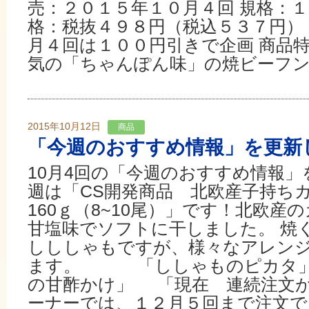
売：２０１５年１０月４回 規格：
格：税抜４９８円（税込５３７円）
月４回は１００円引きで企画 商品
気の「ちゃんぽん味」の焼ビーフンで
2015年10月12日
商品
「今週のおすすめ情報」を更新
10月4回の「今週のおすすめ情報」
週は「CS開発商品 北欧産子持
160ｇ（8~10尾）」です！北欧
甘塩味でソフトに干しました。 焼
しししゃもですが、様々なアレン
ます。 「ししゃものピカ
の甘酢かけ」 「現在 連続注文
ーナーでは、１２月５回まで注文で..