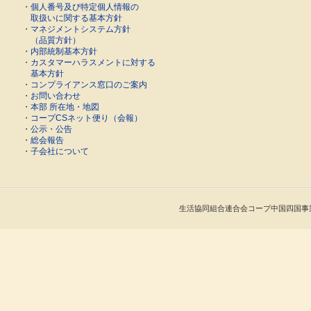
・
個人番号及び特定個人情報の
取扱いに関する基本方針
・
マネジメントシステム方針
（品質方針）
・
内部統制基本方針
・
カスタマーハラスメントに対する
基本方針
・
コンプライアンス窓口のご案内
・
お問い合わせ
・
本部 所在地・地図
・
コープCSネット便り（会報）
・
公示・公告
・
総会報告
・
子会社について
生活協同組合連合会コープ中国四国事業連合 Cop