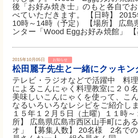
後「お好み焼き士」のもと各自でお
べていただきます。 【日時】 2015
10時～14時（予定） 【場所】 広
ンター「Wood Eggお好み焼館」 【募
2015年10月05日
お知らせ
松田麗子先生と一緒にクッキン
テレビ・ラジオなどで活躍中 料理
によるこんにゃく料理教室に２０
美味しいこんにゃくを使って、こ
なるいろいろなレシピをご紹介しま
１５年１２月５日（土曜）１１時～
所】 広島県広島市西区山手町にあ
オ」 【募集人数】 20名様 2名で