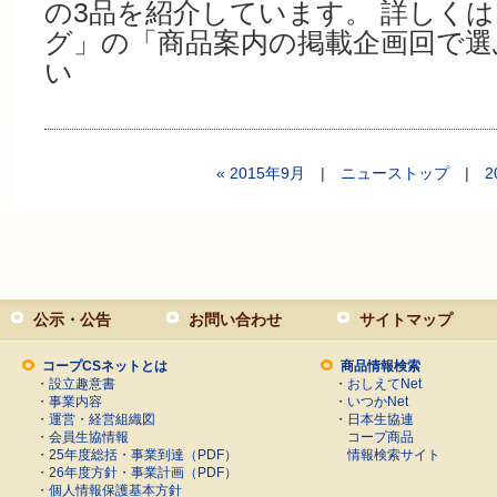
の3品を紹介しています。 詳しく
グ」の「商品案内の掲載企画回で選
い
« 2015年9月
|
ニューストップ
|
2
公示・公告
お問い合わせ
サイトマップ
コープCSネットとは
商品情報検索
・
設立趣意書
・
おしえてNet
・
事業内容
・
いつかNet
・
運営・経営組織図
・
日本生協連
・
会員生協情報
コープ商品
・
25年度総括・事業到達（PDF）
情報検索サイト
・
26年度方針・事業計画（PDF）
・
個人情報保護基本方針