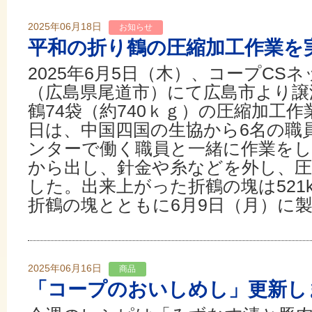
2025年06月18日
お知らせ
平和の折り鶴の圧縮加工作業を
2025年6月5日（木）、コープCS
（広島県尾道市）にて広島市より譲
鶴74袋（約740ｋｇ）の圧縮加工
日は、中国四国の生協から6名の職
ンターで働く職員と一緒に作業を
から出し、針金や糸などを外し、
した。出来上がった折鶴の塊は521
折鶴の塊とともに6月9日（月）に製紙
2025年06月16日
商品
「コープのおいしめし」更新し