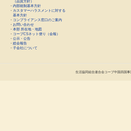
（品質方針）
・
内部統制基本方針
・
カスタマーハラスメントに対する
基本方針
・
コンプライアンス窓口のご案内
・
お問い合わせ
・
本部 所在地・地図
・
コープCSネット便り（会報）
・
公示・公告
・
総会報告
・
子会社について
生活協同組合連合会コープ中国四国事業連合 Cop