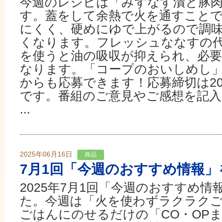
今週のレシピは「みずなす漬と豚
す。蓋をして余熱で火を通すこと
にくく、硬めにゆで上がるので調
くなります。フレッシュななすの
を使うと油の吸収が抑えられ、必
なります。「コープのおいしめし」
からも応募できます！応募締切は202
です。番組のご意見やご感想を記
...
2025年06月16日
商品
7月1回「今週のおすすめ情報」
2025年7月1回「今週のおすすめ
た。今週は「火を使わずラクラク
ごはんにのせるだけの「CO・OP