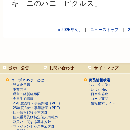
キーニのハニーピクルス」
« 2025年5月
|
ニューストップ
|
公示・公告
お問い合わせ
サイトマップ
コープCSネットとは
商品情報検索
・
設立趣意書
・
おしえてNet
・
事業内容
・
いつかNet
・
運営・経営組織図
・
日本生協連
・
会員生協情報
コープ商品
・
25年度総括・事業到達（PDF）
情報検索サイト
・
26年度方針・事業計画（PDF）
・
個人情報保護基本方針
・
個人番号及び特定個人情報の
取扱いに関する基本方針
・
マネジメントシステム方針