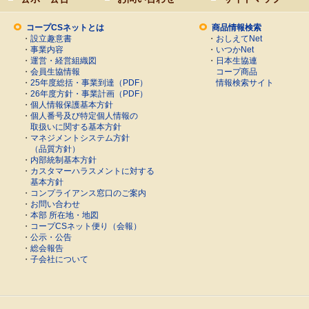
コープCSネットとは
商品情報検索
・
設立趣意書
・
おしえてNet
・
事業内容
・
いつかNet
・
運営・経営組織図
・
日本生協連
・
会員生協情報
コープ商品
・
25年度総括・事業到達（PDF）
情報検索サイト
・
26年度方針・事業計画（PDF）
・
個人情報保護基本方針
・
個人番号及び特定個人情報の
取扱いに関する基本方針
・
マネジメントシステム方針
（品質方針）
・
内部統制基本方針
・
カスタマーハラスメントに対する
基本方針
・
コンプライアンス窓口のご案内
・
お問い合わせ
・
本部 所在地・地図
・
コープCSネット便り（会報）
・
公示・公告
・
総会報告
・
子会社について