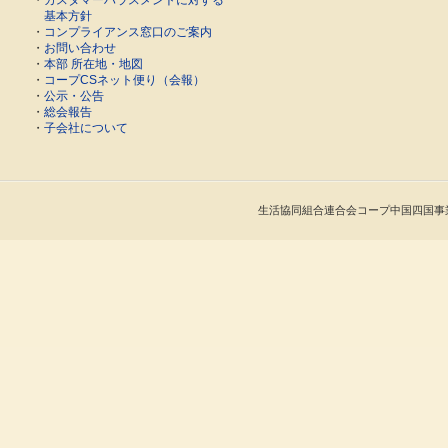
・
カスタマーハラスメントに対する
基本方針
・
コンプライアンス窓口のご案内
・
お問い合わせ
・
本部 所在地・地図
・
コープCSネット便り（会報）
・
公示・公告
・
総会報告
・
子会社について
生活協同組合連合会コープ中国四国事業連合 Cop