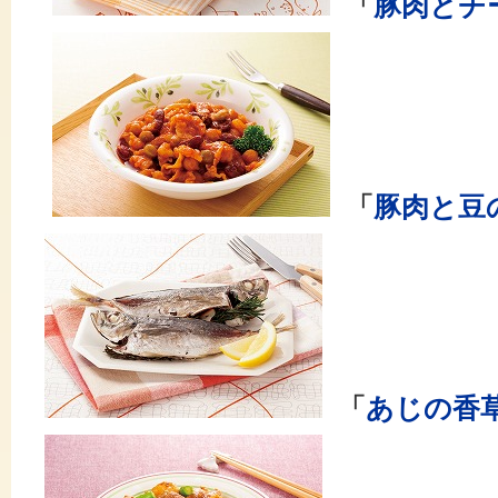
「
豚肉とチ
「
豚肉と豆
「
あじの香