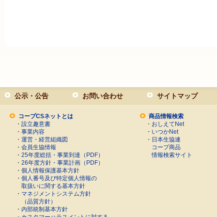
公示・公告
お問い合わせ
サイトマップ
コープCSネットとは
商品情報検索
・
設立趣意書
・
おしえてNet
・
事業内容
・
いつかNet
・
運営・経営組織図
・
日本生協連
・
会員生協情報
コープ商品
・
25年度総括・事業到達（PDF）
情報検索サイト
・
26年度方針・事業計画（PDF）
・
個人情報保護基本方針
・
個人番号及び特定個人情報の
取扱いに関する基本方針
・
マネジメントシステム方針
（品質方針）
・
内部統制基本方針