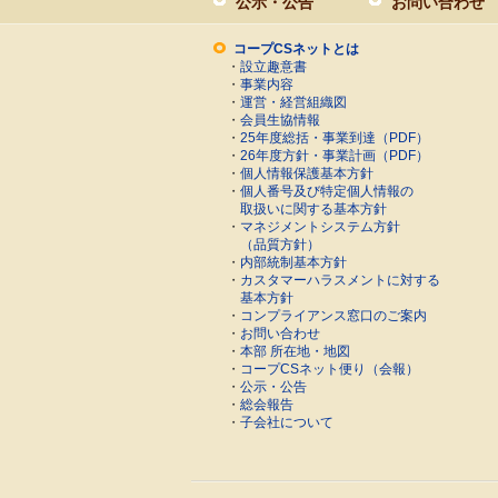
公示・公告
お問い合わせ
コープCSネットとは
・
設立趣意書
・
事業内容
・
運営・経営組織図
・
会員生協情報
・
25年度総括・事業到達（PDF）
・
26年度方針・事業計画（PDF）
・
個人情報保護基本方針
・
個人番号及び特定個人情報の
取扱いに関する基本方針
・
マネジメントシステム方針
（品質方針）
・
内部統制基本方針
・
カスタマーハラスメントに対する
基本方針
・
コンプライアンス窓口のご案内
・
お問い合わせ
・
本部 所在地・地図
・
コープCSネット便り（会報）
・
公示・公告
・
総会報告
・
子会社について