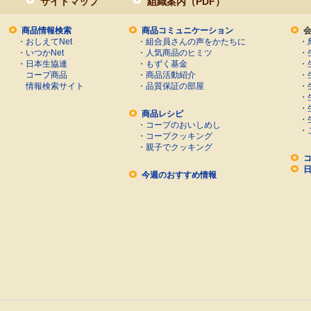
サイトマップ
組織案内（PDF）
商品情報検索
商品コミュニケーション
・
おしえてNet
・
組合員さんの声をかたちに
・
・
いつかNet
・
人気商品のヒミツ
・
・
日本生協連
・
もずく基金
・
コープ商品
・
商品活動紹介
・
情報検索サイト
・
品質保証の部屋
・
・
・
商品レシピ
・
・
コープのおいしめし
・
・
コープクッキング
・
親子でクッキング
今週のおすすめ情報