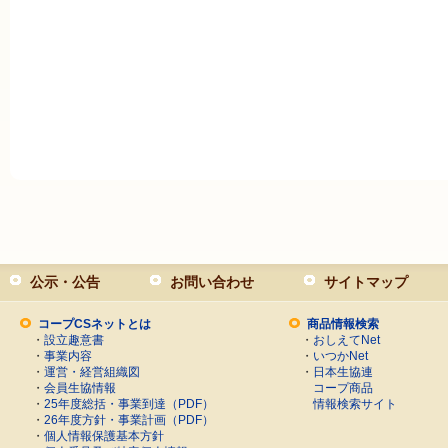
公示・公告
お問い合わせ
サイトマップ
コープCSネットとは
商品情報検索
・
設立趣意書
・
おしえてNet
・
事業内容
・
いつかNet
・
運営・経営組織図
・
日本生協連
・
会員生協情報
コープ商品
・
25年度総括・事業到達（PDF）
情報検索サイト
・
26年度方針・事業計画（PDF）
・
個人情報保護基本方針