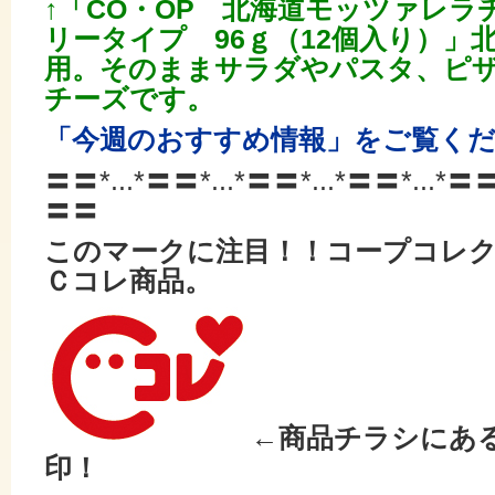
↑「CO・OP 北海道モッツァレ
リータイプ 96ｇ（12個入り）」北
用。そのままサラダやパスタ、ピ
チーズです。
「今週のおすすめ情報」をご覧く
〓〓*...*〓〓*...*〓〓*...*
〓〓*...*〓〓*
〓〓
このマークに注目！！コープコレ
Ｃコレ商品。
←商品チラシにあ
印！