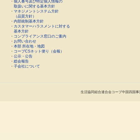
・
個人番号及び特定個人情報の
取扱いに関する基本方針
・
マネジメントシステム方針
（品質方針）
・
内部統制基本方針
・
カスタマーハラスメントに対する
基本方針
・
コンプライアンス窓口のご案内
・
お問い合わせ
・
本部 所在地・地図
・
コープCSネット便り（会報）
・
公示・公告
・
総会報告
・
子会社について
生活協同組合連合会コープ中国四国事業連合 Cop