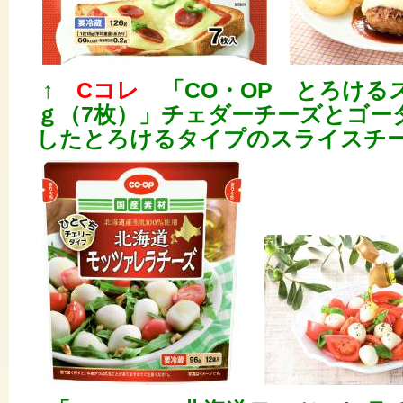
↑
Cコレ
「CO・OP とろけるス
ｇ（7枚）」チェダーチーズとゴー
したとろけるタイプのスライスチ