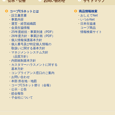
公示・公告
お問い合わせ
サイトマップ
コープCSネットとは
商品情報検索
・
設立趣意書
・
おしえてNet
・
事業内容
・
いつかNet
・
運営・経営組織図
・
日本生協連
・
会員生協情報
コープ商品
・
25年度総括・事業到達（PDF）
情報検索サイト
・
26年度方針・事業計画（PDF）
・
個人情報保護基本方針
・
個人番号及び特定個人情報の
取扱いに関する基本方針
・
マネジメントシステム方針
（品質方針）
・
内部統制基本方針
・
カスタマーハラスメントに対する
基本方針
・
コンプライアンス窓口のご案内
・
お問い合わせ
・
本部 所在地・地図
・
コープCSネット便り（会報）
・
公示・公告
・
総会報告
・
子会社について