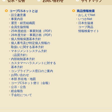
公示・公告
お問い合わせ
サイトマップ
コープCSネットとは
商品情報検索
・
設立趣意書
・
おしえてNet
・
事業内容
・
いつかNet
・
運営・経営組織図
・
日本生協連
・
会員生協情報
コープ商品
・
25年度総括・事業到達（PDF）
情報検索サイト
・
26年度方針・事業計画（PDF）
・
個人情報保護基本方針
・
個人番号及び特定個人情報の
取扱いに関する基本方針
・
マネジメントシステム方針
（品質方針）
・
内部統制基本方針
・
カスタマーハラスメントに対する
基本方針
・
コンプライアンス窓口のご案内
・
お問い合わせ
・
本部 所在地・地図
・
コープCSネット便り（会報）
・
公示・公告
・
総会報告
・
子会社について