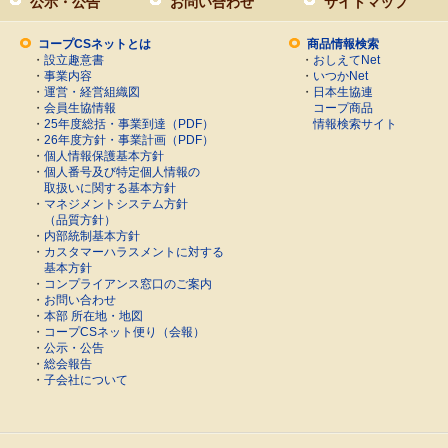
公示・公告
お問い合わせ
サイトマップ
コープCSネットとは
商品情報検索
・
設立趣意書
・
おしえてNet
・
事業内容
・
いつかNet
・
運営・経営組織図
・
日本生協連
・
会員生協情報
コープ商品
・
25年度総括・事業到達（PDF）
情報検索サイト
・
26年度方針・事業計画（PDF）
・
個人情報保護基本方針
・
個人番号及び特定個人情報の
取扱いに関する基本方針
・
マネジメントシステム方針
（品質方針）
・
内部統制基本方針
・
カスタマーハラスメントに対する
基本方針
・
コンプライアンス窓口のご案内
・
お問い合わせ
・
本部 所在地・地図
・
コープCSネット便り（会報）
・
公示・公告
・
総会報告
・
子会社について