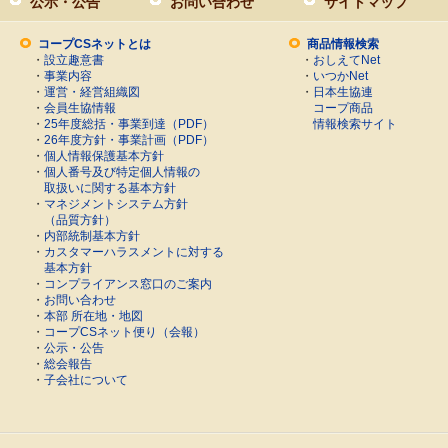
公示・公告
お問い合わせ
サイトマップ
コープCSネットとは
商品情報検索
・
設立趣意書
・
おしえてNet
・
事業内容
・
いつかNet
・
運営・経営組織図
・
日本生協連
・
会員生協情報
コープ商品
・
25年度総括・事業到達（PDF）
情報検索サイト
・
26年度方針・事業計画（PDF）
・
個人情報保護基本方針
・
個人番号及び特定個人情報の
取扱いに関する基本方針
・
マネジメントシステム方針
（品質方針）
・
内部統制基本方針
・
カスタマーハラスメントに対する
基本方針
・
コンプライアンス窓口のご案内
・
お問い合わせ
・
本部 所在地・地図
・
コープCSネット便り（会報）
・
公示・公告
・
総会報告
・
子会社について