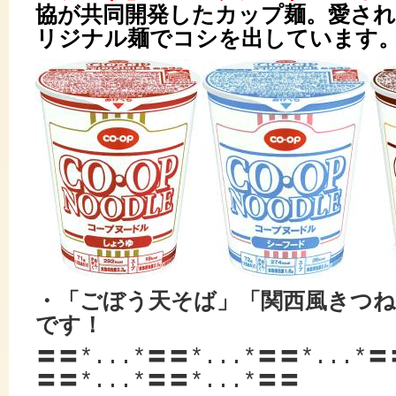
協が共同開発したカップ麺。愛され
リジナル麺でコシを出しています
・「ごぼう天そば」「関西風きつ
です！
〓〓*...*〓〓*...*〓〓*...*〓
〓〓*...*〓〓*...*〓〓