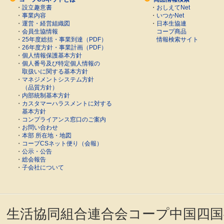
・
設立趣意書
・
おしえてNet
・
事業内容
・
いつかNet
・
運営・経営組織図
・
日本生協連
・
会員生協情報
コープ商品
・
25年度総括・事業到達（PDF）
情報検索サイト
・
26年度方針・事業計画（PDF）
・
個人情報保護基本方針
・
個人番号及び特定個人情報の
取扱いに関する基本方針
・
マネジメントシステム方針
（品質方針）
・
内部統制基本方針
・
カスタマーハラスメントに対する
基本方針
・
コンプライアンス窓口のご案内
・
お問い合わせ
・
本部 所在地・地図
・
コープCSネット便り（会報）
・
公示・公告
・
総会報告
・
子会社について
生活協同組合連合会コープ中国四国事業連合