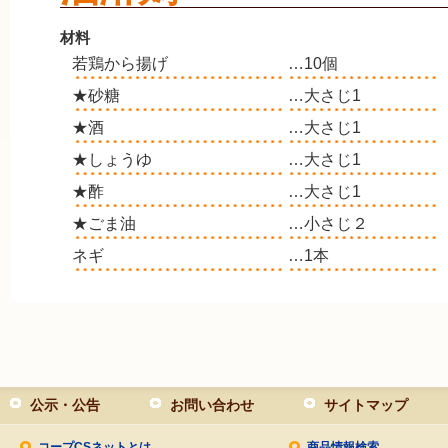
材料
若鶏から揚げ
…10個
★砂糖
…大さじ1
★酒
…大さじ1
★しょうゆ
…大さじ1
★酢
…大さじ1
★ごま油
…小さじ２
ネギ
…1本
公示・公告
お問い合わせ
サイトマップ
コープCSネットとは
商品情報検索