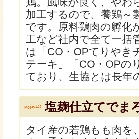
鶏。風味が良く、やわら
加工するので、養鶏～
です。原料鶏肉の孵化
工など社内で全て一括管
は「CO・OPてりやき
テーキ」「CO・OPの
ており、生協とは長年
塩麹仕立てでま
タイ産の若鶏もも肉を