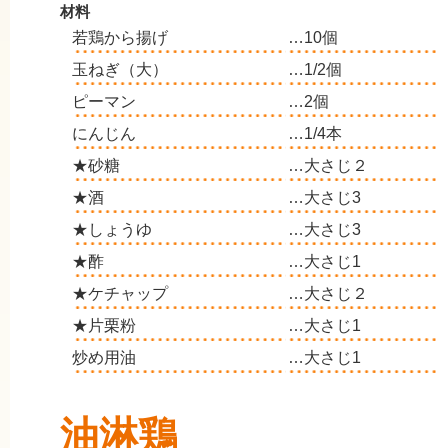
材料
若鶏から揚げ
…10個
玉ねぎ（大）
…1/2個
ピーマン
…2個
にんじん
…1/4本
★砂糖
…大さじ２
★酒
…大さじ3
★しょうゆ
…大さじ3
★酢
…大さじ1
★ケチャップ
…大さじ２
★片栗粉
…大さじ1
炒め用油
…大さじ1
油淋鶏