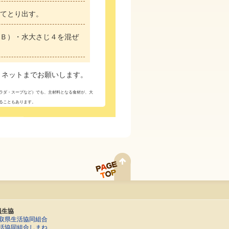
てとり出す。
Ｂ）・水大さじ４を混ぜ
Ｓネットまでお願いします。
ラダ・スープなど）でも、主材料となる食材が、大
ることもあります。
員生協
取県生活協同組合
活協同組合しまね