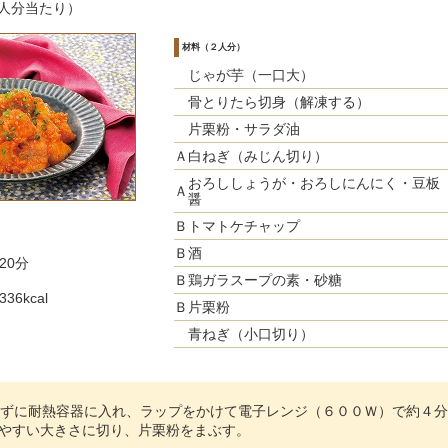
人分当たり）
材料（２人分）
じゃが芋（一口大）
骨とりたら切身（解凍する）
片栗粉・サラダ油
Ａ
白ねぎ（みじん切り）
おろししょうが・おろしにんにく・豆板
Ａ
醤
Ｂ
トマトケチャップ
Ｂ
酒
20分
Ｂ
鶏ガラスープの素・砂糖
6kcal
Ｂ
片栗粉
青ねぎ（小口切り）
ずに耐熱容器に入れ、ラップをかけて電子レンジ（６００Ｗ）で約４分
やすい大きさに切り、片栗粉をまぶす。