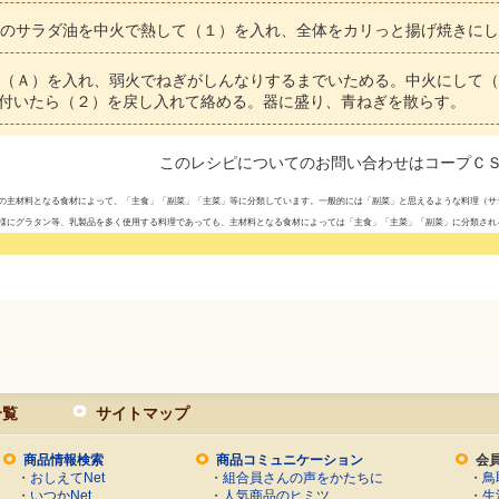
のサラダ油を中火で熱して（１）を入れ、全体をカリっと揚げ焼きにし
（Ａ）を入れ、弱火でねぎがしんなりするまでいためる。中火にして（
付いたら（２）を戻し入れて絡める。器に盛り、青ねぎを散らす。
このレシピについてのお問い合わせはコープＣ
の主材料となる食材によって、「主食」「副菜」「主菜」等に分類しています。一般的には「副菜」と思えるような料理（サ
様にグラタン等、乳製品を多く使用する料理であっても、主材料となる食材によっては「主食」「主菜」「副菜」に分類され
一覧
サイトマップ
商品情報検索
商品コミュニケーション
会
・
おしえてNet
・
組合員さんの声をかたちに
・
鳥
・
いつかNet
・
人気商品のヒミツ
・
生