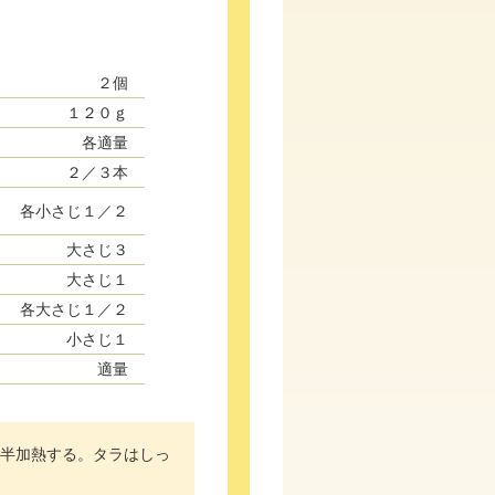
２個
１２０ｇ
各適量
２／３本
各小さじ１／２
大さじ３
大さじ１
各大さじ１／２
小さじ１
適量
半加熱する。タラはしっ