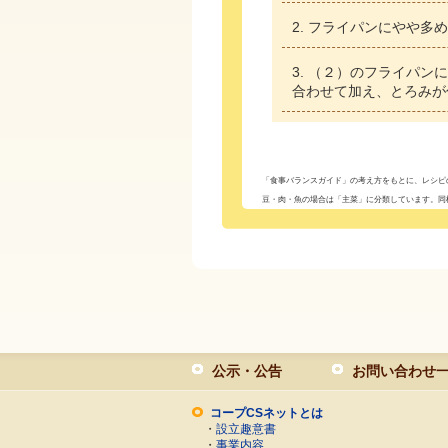
フライパンにやや多め
（２）のフライパンに
合わせて加え、とろみが
「食事バランスガイド」の考え方をもとに、レシピ
豆・肉・魚の場合は「主菜」に分類しています。同
公示・公告
お問い合わせ
コープCSネットとは
・
設立趣意書
・
事業内容