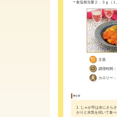
＊食塩相当量２．３ｇ（１
主菜
調理時間：
カロリー：33
作り方
じゃが芋は水にさらさ
かりと水気を拭いて食べ