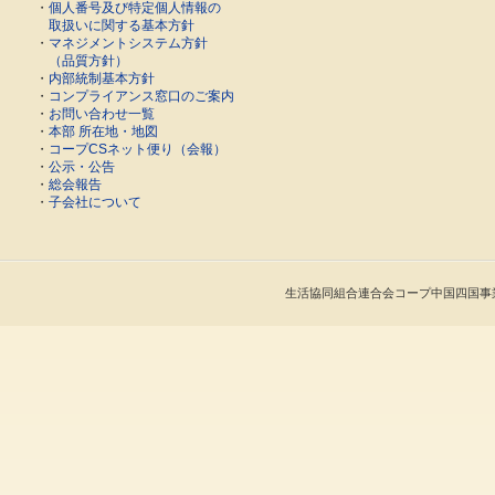
・
個人番号及び特定個人情報の
取扱いに関する基本方針
・
マネジメントシステム方針
（品質方針）
・
内部統制基本方針
・
コンプライアンス窓口のご案内
・
お問い合わせ一覧
・
本部 所在地・地図
・
コープCSネット便り（会報）
・
公示・公告
・
総会報告
・
子会社について
生活協同組合連合会コープ中国四国事業連合 Cop