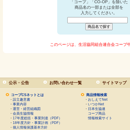
「コープ」「CO-OP」を除いた
商品名の一部または全部を
入力してください。
このページは、生活協同組合連合会コープ
公示・公告
お問い合わせ一覧
サイトマップ
コープCSネットとは
商品情報検索
・
設立趣意書
・
おしえてNet
・
事業内容
・
いつかNet
・
運営・経営組織図
・
日本生協連
・
会員生協情報
コープ商品
・
17年度総括・事業到達（PDF）
情報検索サイト
・
18年度方針・事業計画（PDF）
・
個人情報保護基本方針