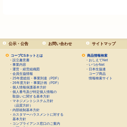
公示・公告
お問い合わせ
サイトマップ
コープCSネットとは
商品情報検索
・
設立趣意書
・
おしえてNet
・
事業内容
・
いつかNet
・
運営・経営組織図
・
日本生協連
・
会員生協情報
コープ商品
・
25年度総括・事業到達（PDF）
情報検索サイト
・
26年度方針・事業計画（PDF）
・
個人情報保護基本方針
・
個人番号及び特定個人情報の
取扱いに関する基本方針
・
マネジメントシステム方針
（品質方針）
・
内部統制基本方針
・
カスタマーハラスメントに対する
基本方針
・
コンプライアンス窓口のご案内