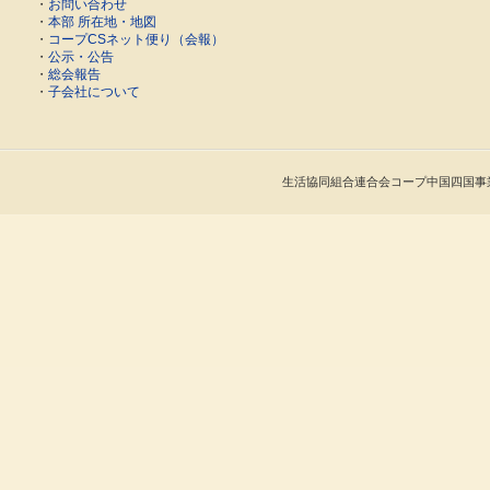
・
お問い合わせ
・
本部 所在地・地図
・
コープCSネット便り（会報）
・
公示・公告
・
総会報告
・
子会社について
生活協同組合連合会コープ中国四国事業連合 Cop