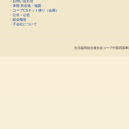
・
お問い合わせ
・
本部 所在地・地図
・
コープCSネット便り（会報）
・
公示・公告
・
総会報告
・
子会社について
生活協同組合連合会コープ中国四国事業連合 Cop