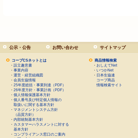
公示・公告
お問い合わせ
サイトマップ
コープCSネットとは
商品情報検索
・
設立趣意書
・
おしえてNet
・
事業内容
・
いつかNet
・
運営・経営組織図
・
日本生協連
・
会員生協情報
コープ商品
・
25年度総括・事業到達（PDF）
情報検索サイト
・
26年度方針・事業計画（PDF）
・
個人情報保護基本方針
・
個人番号及び特定個人情報の
取扱いに関する基本方針
・
マネジメントシステム方針
（品質方針）
・
内部統制基本方針
・
カスタマーハラスメントに対する
基本方針
・
コンプライアンス窓口のご案内