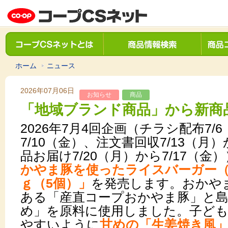
ホーム
ニュース
2026年07月06日
お知らせ
商品
「地域ブランド商品」から新商
2026年7月4回企画（チラシ配布7/
7/10（金）、注文書回収7/13（月）
品お届け7/20（月）から7/17（金
かやま豚を使ったライスバーガー（
ｇ（5個）」
を発売します。おかや
ある「産直コープおかやま豚」と
め」を原料に使用しました。子ど
やすいように
甘めの「生姜焼き風