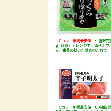
・
Cコレ 年間最安値
生協限定商
ｇ（6切）」レンジで、湯せんで
ら。生姜の効いた甘めのたれで、
・Cコレ 年間最安値 CS独自