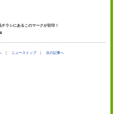
品チラシにあるこのマークが目印！
〓〓
へ
｜
ニューストップ
｜
次の記事へ