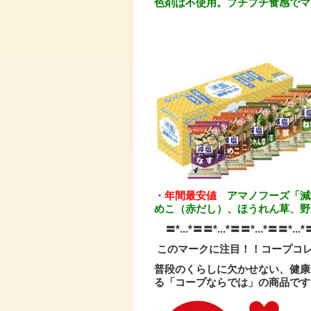
色剤は不使用
。プチプチ食感でマ
・
年間最安値
アマノフーズ「減
めこ（赤だし）、ほうれん草、野
〓*...*〓〓*...*〓〓*...*〓〓*...
このマークに注目！！コープコ
普段のくらしに欠かせない、健康
る「コープならでは」の商品です