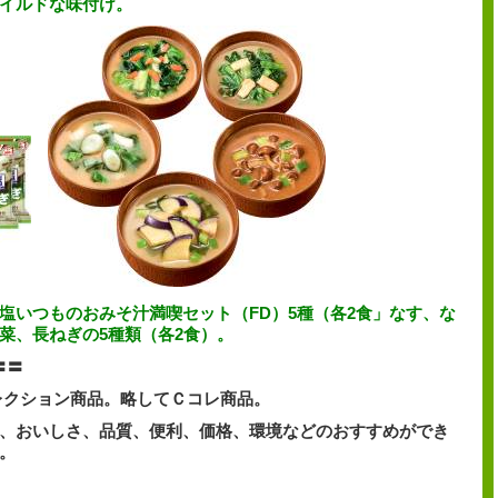
イルドな味付け。
塩いつものおみそ汁満喫セット（FD）5種（各2食」なす、な
菜、長ねぎの5種類（各2食）。
*〓〓
レクション商品。略してＣコレ商品。
、おいしさ、品質、便利、価格、環境などの
おすすめができ
。