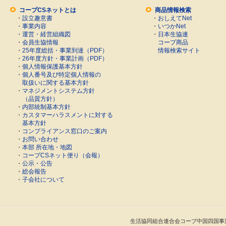
コープCSネットとは
商品情報検索
・
設立趣意書
・
おしえてNet
・
事業内容
・
いつかNet
・
運営・経営組織図
・
日本生協連
・
会員生協情報
コープ商品
・
25年度総括・事業到達（PDF）
情報検索サイト
・
26年度方針・事業計画（PDF）
・
個人情報保護基本方針
・
個人番号及び特定個人情報の
取扱いに関する基本方針
・
マネジメントシステム方針
（品質方針）
・
内部統制基本方針
・
カスタマーハラスメントに対する
基本方針
・
コンプライアンス窓口のご案内
・
お問い合わせ
・
本部 所在地・地図
・
コープCSネット便り（会報）
・
公示・公告
・
総会報告
・
子会社について
生活協同組合連合会コープ中国四国事業連合 Cop