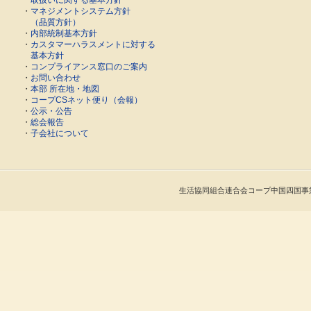
取扱いに関する基本方針
・
マネジメントシステム方針
（品質方針）
・
内部統制基本方針
・
カスタマーハラスメントに対する
基本方針
・
コンプライアンス窓口のご案内
・
お問い合わせ
・
本部 所在地・地図
・
コープCSネット便り（会報）
・
公示・公告
・
総会報告
・
子会社について
生活協同組合連合会コープ中国四国事業連合 Cop