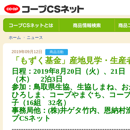
ホーム
ニュース
2019年09月12日
商品活動
「もずく基金」産地見学・生産
日程：
2019
年
8
月
20
日（火）、21日
（木） 2泊3日
参加：鳥取県生協、生協しまね、お
ひろしま、コープやまぐち、コー
子（
16
組
32
名）
事務局他：
(
株
)
井ゲタ竹内、恩納村
プ
CS
ネット
---------------------------------------------------