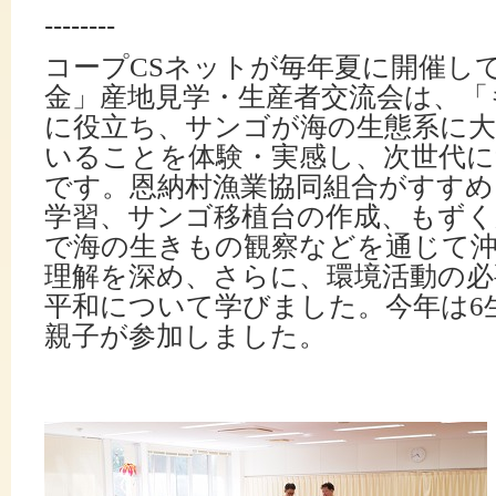
--------
コープ
CS
ネットが毎年夏に開催し
金」産地見学・生産者交流会は、「
に役立ち、サンゴが海の生態系に
いることを体験・実感し、次世代
です。
恩納村漁業協同組合がすすめ
学習、サンゴ移植台の作成、もずく
で海の生きもの観察などを通じて
理解を深め、さらに、環境活動の必
平和について学びました。
今年は
6
親子が参加しました。