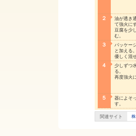
２
油が透き通
て強火に
豆腐を少
む。
３
パッケー
と加える
優しく混
４
少しずつ
る。
再度強火
５
器によそ
す。
関連サイト
株