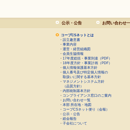
公示・公告
お問い合わせ
コープCSネットとは
・
設立趣意書
・
事業内容
・
運営・経営組織図
・
会員生協情報
・
17年度総括・事業到達（PDF）
・
18年度方針・事業計画（PDF）
・
個人情報保護基本方針
・
個人番号及び特定個人情報の
取扱いに関する基本方針
・
マネジメントシステム方針
（品質方針）
・
内部統制基本方針
・
コンプライアンス窓口のご案内
・
お問い合わせ一覧
・
本部 所在地・地図
・
コープCSネット便り（会報）
・
公示・公告
・
総会報告
・
子会社について