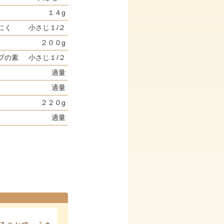
１４g
にく
小さじ１/２
２００g
プの素
小さじ１/２
適量
適量
２２０g
適量