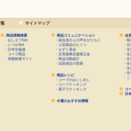
一覧
サイトマップ
商品情報検索
商品コミュニケーション
会
・
おしえてNet
・
組合員さんの声をかたちに
・
鳥
・
いつかNet
・
人気商品のヒミツ
・
生
・
日本生協連
・
もずく基金
・
生
コープ商品
・
災害復興支援積立金
・
生
情報検索サイト
・
商品活動紹介
・
生
・
品質保証の部屋
・
生
・
生
・
生
商品レシピ
・
こ
・
コープのおいしめし
・
コープクッキング
・
親子でクッキング
コ
日
今週のおすすめ情報