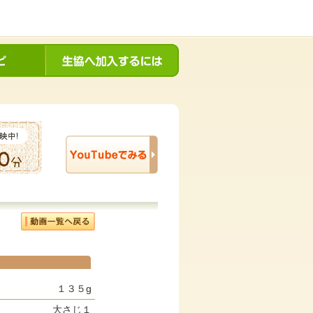
１３５g
大さじ１