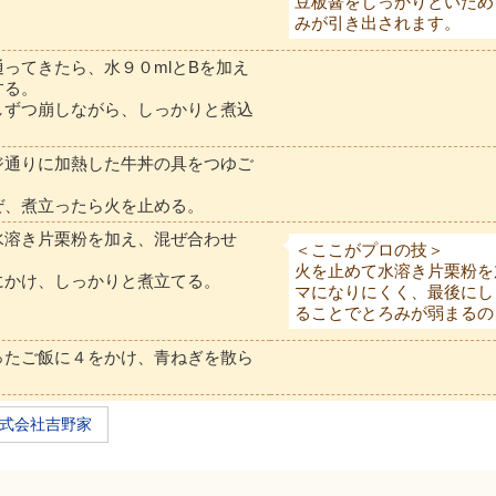
豆板醤をしっかりといため
みが引き出されます。
ってきたら、水９０mlとBを加え
する。
しずつ崩しながら、しっかりと煮込
ジ通りに加熱した牛丼の具をつゆご
。
ぜ、煮立ったら火を止める。
水溶き片栗粉を加え、混ぜ合わせ
＜ここがプロの技＞
火を止めて水溶き片栗粉を
にかけ、しっかりと煮立てる。
マになりにくく、最後にし
ることでとろみが弱まるの
ったご飯に４をかけ、青ねぎを散ら
式会社吉野家