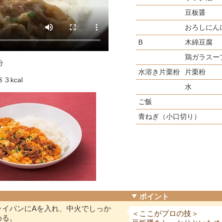
豆板醤
おろしにん
B
木綿豆腐
鶏ガラスー
分
水溶き片栗粉
片栗粉
３kcal
水
ご飯
青ねぎ（小口切り）
ポイント
ライパンにAを入れ、中火でしっか
＜ここがプロの技＞
める。