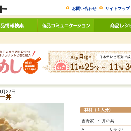
お問い合わせ
サイトマップ
9月22日
ー丼
材料（１人分）
吉野家 牛丼の具
A
サラダ油