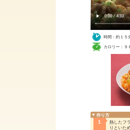
時間：約１５
カロリー：９８
作り方
１
熱したフ
りといた