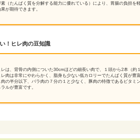
酵素（たんぱく質を分解する能力に優れている）により、胃腸の負担を
効果が期待できます。
い！ヒレ肉の豆知識
レは、背骨の内側についた30cmほどの細長い肉で、１頭から2本（約
ヒレ肉は非常にやわらかく、脂身も少ない低カロリーでたんぱく質が豊
ス肉の半分以下、バラ肉の７分の１と少なく、豚肉の特徴であるビタミン
ネラルが豊富です。