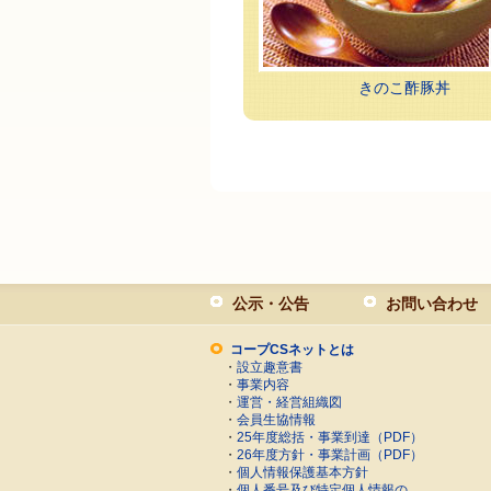
きのこ酢豚丼
公示・公告
お問い合わせ
コープCSネットとは
・
設立趣意書
・
事業内容
・
運営・経営組織図
・
会員生協情報
・
25年度総括・事業到達（PDF）
・
26年度方針・事業計画（PDF）
・
個人情報保護基本方針
・
個人番号及び特定個人情報の