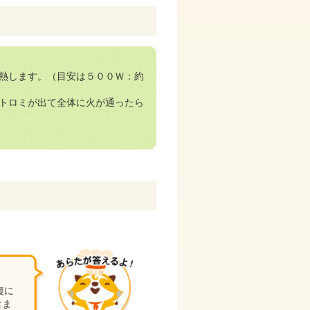
熱します。（目安は５００Ｗ：約
トロミが出て全体に火が通ったら
復に
含ま