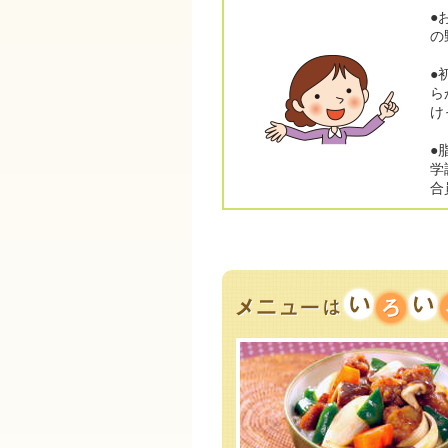
●
の
●
ら
け
●
学
合