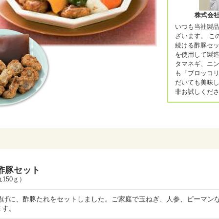
株式会
いつも当社製
ざいます。 こ
続ける酢豚セ
を使用して製
タマネギ、ニ
も「ブロッコ
だいても美味し
非お試しくだ
酢豚セット
150ｇ）
揚げに、酢豚たれをセットしました。ご家庭で玉ねぎ、人参、ピーマン
ます。