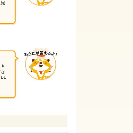
軽減
１ｋ
富な
B1