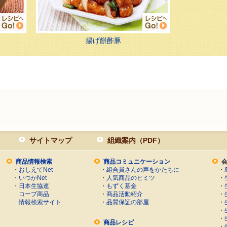
揚げ餅酢豚
サイトマップ
組織案内（PDF）
商品情報検索
商品コミュニケーション
・
おしえてNet
・
組合員さんの声をかたちに
・
・
いつかNet
・
人気商品のヒミツ
・
・
日本生協連
・
もずく基金
・
コープ商品
・
商品活動紹介
・
情報検索サイト
・
品質保証の部屋
・
・
・
商品レシピ
・